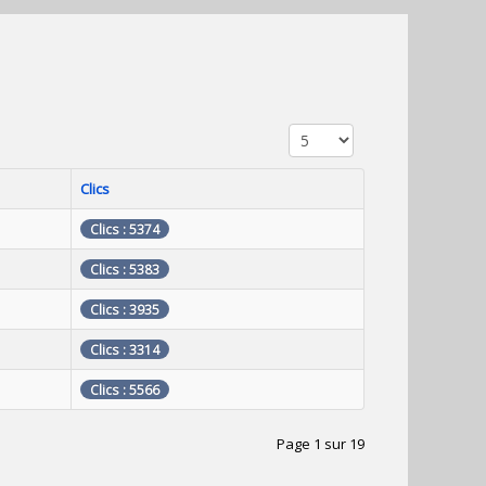
Affichage #
Clics
Clics : 5374
Clics : 5383
Clics : 3935
Clics : 3314
Clics : 5566
Page 1 sur 19