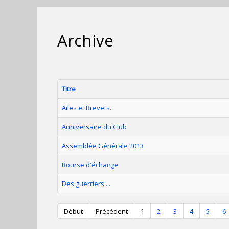
Archive
Titre
Ailes et Brevets.
Anniversaire du Club
Assemblée Générale 2013
Bourse d'échange
Des guerriers ...
Début
Précédent
1
2
3
4
5
6