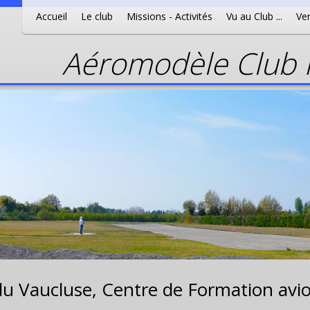
Accueil
Le club
Missions - Activités
Vu au Club ...
Ven
Aéromodèle Club P
du Vaucluse,
Centre de Formation avio