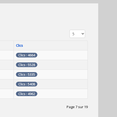
Affichage #
Clics
Clics : 4664
Clics : 5528
Clics : 5335
Clics : 5408
Clics : 4962
Page 7 sur 19