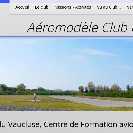
Accueil
Le club
Missions - Activités
Vu au Club ...
Ven
Aéromodèle Club P
du Vaucluse,
Centre de Formation avio