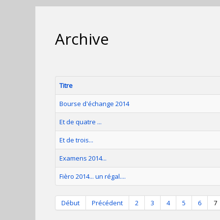
Archive
Titre
Bourse d'échange 2014
Et de quatre ...
Et de trois...
Examens 2014...
Fièro 2014... un régal....
Début
Précédent
2
3
4
5
6
7